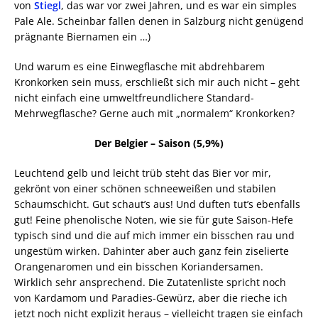
von
Stiegl
, das war vor zwei Jahren, und es war ein simples
Pale Ale. Scheinbar fallen denen in Salzburg nicht genügend
prägnante Biernamen ein …)
Und warum es eine Einwegflasche mit abdrehbarem
Kronkorken sein muss, erschließt sich mir auch nicht – geht
nicht einfach eine umweltfreundlichere Standard-
Mehrwegflasche? Gerne auch mit „normalem“ Kronkorken?
Der Belgier – Saison (5,9%)
Leuchtend gelb und leicht trüb steht das Bier vor mir,
gekrönt von einer schönen schneeweißen und stabilen
Schaumschicht. Gut schaut’s aus! Und duften tut’s ebenfalls
gut! Feine phenolische Noten, wie sie für gute Saison-Hefe
typisch sind und die auf mich immer ein bisschen rau und
ungestüm wirken. Dahinter aber auch ganz fein ziselierte
Orangenaromen und ein bisschen Koriandersamen.
Wirklich sehr ansprechend. Die Zutatenliste spricht noch
von Kardamom und Paradies-Gewürz, aber die rieche ich
jetzt noch nicht explizit heraus – vielleicht tragen sie einfach