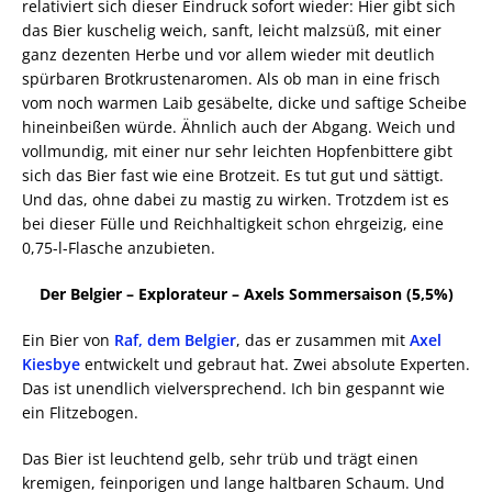
relativiert sich dieser Eindruck sofort wieder: Hier gibt sich
das Bier kuschelig weich, sanft, leicht malzsüß, mit einer
ganz dezenten Herbe und vor allem wieder mit deutlich
spürbaren Brotkrustenaromen. Als ob man in eine frisch
vom noch warmen Laib gesäbelte, dicke und saftige Scheibe
hineinbeißen würde. Ähnlich auch der Abgang. Weich und
vollmundig, mit einer nur sehr leichten Hopfenbittere gibt
sich das Bier fast wie eine Brotzeit. Es tut gut und sättigt.
Und das, ohne dabei zu mastig zu wirken. Trotzdem ist es
bei dieser Fülle und Reichhaltigkeit schon ehrgeizig, eine
0,75-l-Flasche anzubieten.
Der Belgier – Explorateur – Axels Sommersaison (5,5%)
Ein Bier von
Raf, dem Belgier
, das er zusammen mit
Axel
Kiesbye
entwickelt und gebraut hat. Zwei absolute Experten.
Das ist unendlich vielversprechend. Ich bin gespannt wie
ein Flitzebogen.
Das Bier ist leuchtend gelb, sehr trüb und trägt einen
kremigen, feinporigen und lange haltbaren Schaum. Und