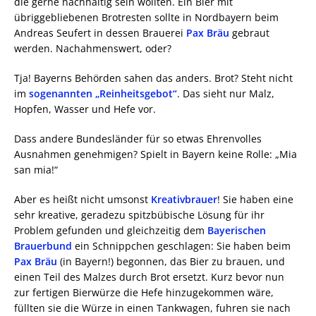
die gerne nachhaltig sein wollten. Ein Bier mit
übriggebliebenen Brotresten sollte in Nordbayern beim
Andreas Seufert in dessen Brauerei
Pax Bräu
gebraut
werden. Nachahmenswert, oder?
Tja! Bayerns Behörden sahen das anders. Brot? Steht nicht
im
sogenannten „Reinheitsgebot“
. Das sieht nur Malz,
Hopfen, Wasser und Hefe vor.
Dass andere Bundesländer für so etwas Ehrenvolles
Ausnahmen genehmigen? Spielt in Bayern keine Rolle: „Mia
san mia!“
Aber es heißt nicht umsonst
Kreativbrauer
! Sie haben eine
sehr kreative, geradezu spitzbübische Lösung für ihr
Problem gefunden und gleichzeitig dem
Bayerischen
Brauerbund
ein Schnippchen geschlagen: Sie haben beim
Pax Bräu
(in Bayern!) begonnen, das Bier zu brauen, und
einen Teil des Malzes durch Brot ersetzt. Kurz bevor nun
zur fertigen Bierwürze die Hefe hinzugekommen wäre,
füllten sie die Würze in einen Tankwagen, fuhren sie nach