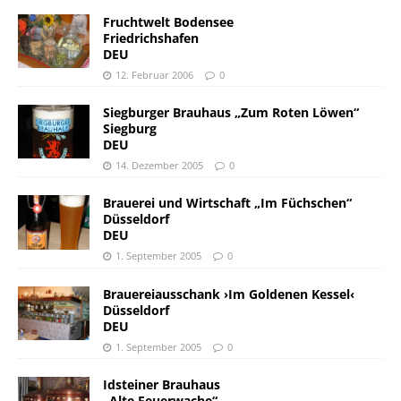
Fruchtwelt Bodensee
Friedrichshafen
DEU
12. Februar 2006
0
Siegburger Brauhaus „Zum Roten Löwen“
Siegburg
DEU
14. Dezember 2005
0
Brauerei und Wirtschaft „Im Füchschen“
Düsseldorf
DEU
1. September 2005
0
Brauereiausschank ›Im Goldenen Kessel‹
Düsseldorf
DEU
1. September 2005
0
Idsteiner Brauhaus
„Alte Feuerwache“