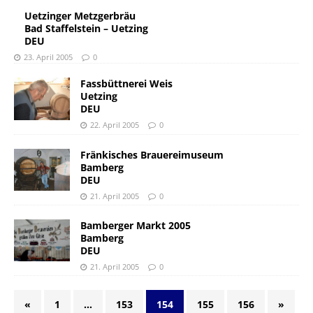
Uetzinger Metzgerbräu
Bad Staffelstein – Uetzing
DEU
23. April 2005
0
Fassbüttnerei Weis
Uetzing
DEU
22. April 2005
0
Fränkisches Brauereimuseum
Bamberg
DEU
21. April 2005
0
Bamberger Markt 2005
Bamberg
DEU
21. April 2005
0
«
1
…
153
154
155
156
»