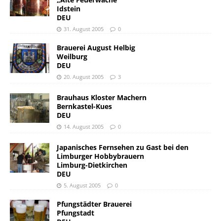
Idstein
DEU
31. August 2005
0
Brauerei August Helbig
Weilburg
DEU
20. August 2005
3
Brauhaus Kloster Machern
Bernkastel-Kues
DEU
14. August 2005
0
Japanisches Fernsehen zu Gast bei den
Limburger Hobbybrauern
Limburg-Dietkirchen
DEU
5. August 2005
0
Pfungstädter Brauerei
Pfungstadt