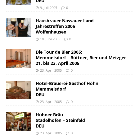
DEU
9. Juli 2005
0
Hausbrauer Nassauer Land
Jahrestreffen 2005
Wolfenhausen
18. Juni 2005
0
Die Tour de Bier 2005:
Memmelsdorf – Büttner, Bier und Metzger
21. bis 23. April 2005
23. April 2005
0
Hotel-Brauerei-Gasthof Höhn
Memmelsdorf
DEU
23. April 2005
0
Hübner Bräu
Stadelhofen – Steinfeld
DEU
23. April 2005
0