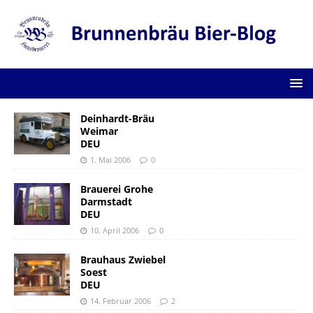
Deinhardt-Bräu
Weimar
DEU
1. Mai 2006
0
Brauerei Grohe
Darmstadt
DEU
10. April 2006
0
Brauhaus Zwiebel
Soest
DEU
14. Februar 2006
2