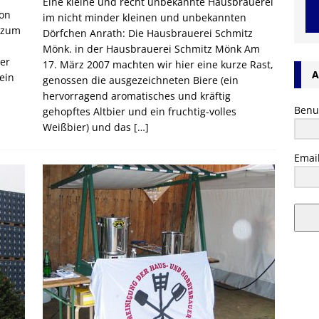
Eine kleine und recht unbekannte Hausbrauerei
von
im nicht minder kleinen und unbekannten
n zum
Dörfchen Anrath: Die Hausbrauerei Schmitz
Mönk. in der Hausbrauerei Schmitz Mönk Am
er
17. März 2007 machten wir hier eine kurze Rast,
A
ein
genossen die ausgezeichneten Biere (ein
hervorragend aromatisches und kräftig
Benu
gehopftes Altbier und ein fruchtig-volles
Weißbier) und das
[…]
Emai