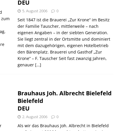
DEU
5. August 2006
0
d
s zum
Seit 1847 ist die Brauerei „Zur Krone“ im Besitz
der Familie Tauscher, mittlerweile – nach
ag,
eigenen Angaben – in der siebten Generation.
Sie liegt zentral in der Ortsmitte und dominiert
hre
mit dem dazugehörigen, eigenen Hotelbetrieb
den Bärenplatz. Brauerei und Gasthof „Zur
Krone“ – F. Tauscher Seit fast zwanzig Jahren,
genauer
[…]
Brauhaus Joh. Albrecht Bielefeld
Bielefeld
DEU
2. August 2006
0
r
Als wir das Brauhaus Joh. Albrecht in Bielefeld