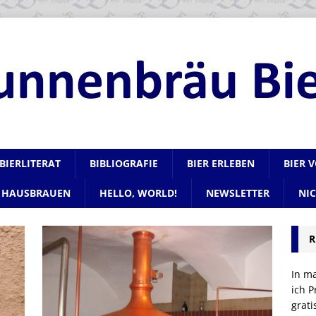
BIERLITERAT
BIBLIOGRAFIE
BIER ERLEBEN
BIER 
HAUSBRAUEN
HELLO, WORLD!
NEWSLETTER
NI
R
In m
ich P
grat