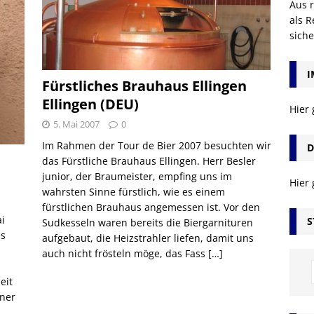
Aus r
als R
sich
I
Fürstliches Brauhaus Ellingen
Ellingen (DEU)
Hier
5. Mai 2007
0
Im Rahmen der Tour de Bier 2007 besuchten wir
D
das Fürstliche Brauhaus Ellingen. Herr Besler
junior, der Braumeister, empfing uns im
Hier
wahrsten Sinne fürstlich, wie es einem
fürstlichen Brauhaus angemessen ist. Vor den
ai
S
Sudkesseln waren bereits die Biergarnituren
es
aufgebaut, die Heizstrahler liefen, damit uns
auch nicht frösteln möge, das Fass
[…]
eit
lner