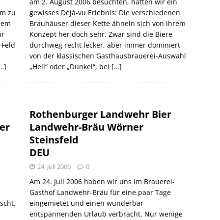
am 2. August 2006 besuchten, hatten wir ein
um zu
gewisses Déjà-vu Erlebnis: Die verschiedenen
 dem
Brauhäuser dieser Kette ähneln sich von ihrem
hr
Konzept her doch sehr. Zwar sind die Biere
 Feld
durchweg recht lecker, aber immer dominiert
e
von der klassischen Gasthausbrauerei-Auswahl
…]
„Hell“ oder „Dunkel“, bei
[…]
Rothenburger Landwehr Bier
er
Landwehr-Bräu Wörner
Steinsfeld
DEU
24. Juli 2006
0
Am 24. Juli 2006 haben wir uns im Brauerei-
Gasthof Landwehr-Bräu für eine paar Tage
scht.
eingemietet und einen wunderbar
entspannenden Urlaub verbracht. Nur wenige