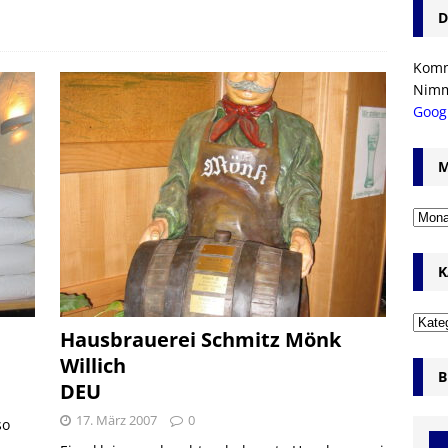
D
Komm’
Nim
Goog
M
K
Hausbrauerei Schmitz Mönk
Willich
B
DEU
17. März 2007
0
so