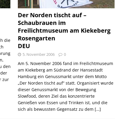
Der Norden tischt auf –
Schaubrauen im
Freilichtmuseum am Kiekeberg
Rosengarten
ch die
DEU
ch
ührung
5. November 2006
0
n,
Am 5. November 2006 fand im Freilichtmuseum
Zu den
am Kiekeberg am Südrand der Hansestadt
 der
Hamburg ein Genussmarkt unter dem Motto
r zur
„Der Norden tischt auf“ statt. Organisiert wurde
dieser Genussmarkt von der Bewegung
Slowfood, deren Ziel das konzentrierte
Genießen von Essen und Trinken ist, und die
sich als bewussten Gegensatz zu dem
[…]