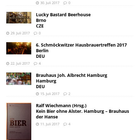
30. Juli 2017
0
Lucky Bastard Beerhouse
Brno
CZE
29. Juli 2017
0
6. Schmöckwitzer Hausbrauertreffen 2017
Berlin
DEU
22. Juli 2017
4
Brauhaus Joh. Albrecht Hamburg
Hamburg
DEU
15. Juli 2017
2
Ralf Wiechmann (Hrsg.)
Kein Bier ohne Alster. Hamburg – Brauhaus
der Hanse
11. Juli 2017
4