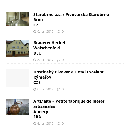
Starobrno a.s. / Pivovarská Starobrno
Brno
CZE
9. Juli 2017
0
Brauerei Heckel
Waischenfeld
DEU
8. Juli 2017
0
Hostinský Pivovar a Hotel Excelent
Rýmařov
CZE
8. Juli 2017
0
ArtMalté – Petite fabrique de bières
artisanales
Annecy
FRA
6. Juli 2017
0