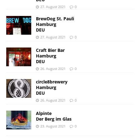
27. August 2021
0
BrewDog St. Pauli
Hamburg
DEU
27. August 2021
0
Craft Bier Bar
Hamburg
DEU
26. August 2021
0
circle8brewery
Hamburg
DEU
26. August 2021
0
Alpinte
Der Berg im Glas
23. August 2021
0