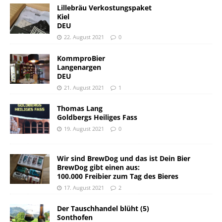
Lillebräu Verkostungspaket
Kiel
DEU
22. August 2021
0
KommproBier
Langenargen
DEU
21. August 2021
1
Thomas Lang
Goldbergs Heiliges Fass
19. August 2021
0
Wir sind BrewDog und das ist Dein Bier
BrewDog gibt einen aus:
100.000 Freibier zum Tag des Bieres
17. August 2021
2
Der Tauschhandel blüht (5)
Sonthofen