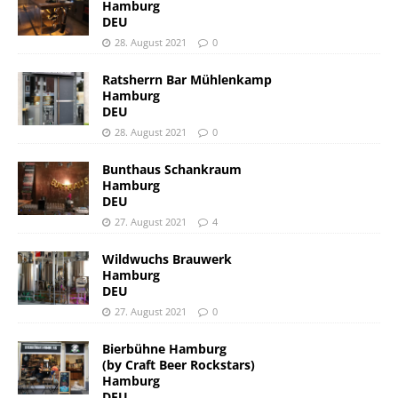
Hamburg
DEU
28. August 2021
0
Ratsherrn Bar Mühlenkamp
Hamburg
DEU
28. August 2021
0
Bunthaus Schankraum
Hamburg
DEU
27. August 2021
4
Wildwuchs Brauwerk
Hamburg
DEU
27. August 2021
0
Bierbühne Hamburg
(by Craft Beer Rockstars)
Hamburg
DEU