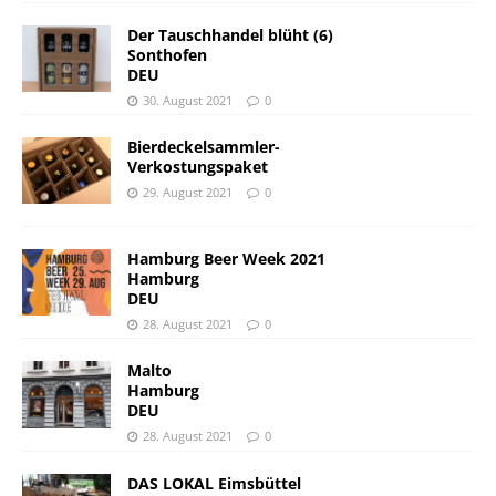
Der Tauschhandel blüht (6)
Sonthofen
DEU
30. August 2021
0
Bierdeckelsammler-
Verkostungspaket
29. August 2021
0
Hamburg Beer Week 2021
Hamburg
DEU
28. August 2021
0
Malto
Hamburg
DEU
28. August 2021
0
DAS LOKAL Eimsbüttel