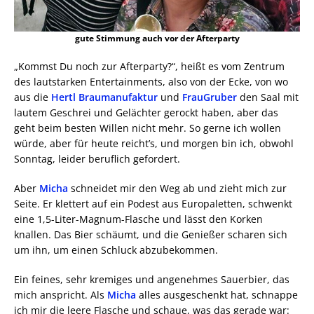
gute Stimmung auch vor der Afterparty
„Kommst Du noch zur Afterparty?“, heißt es vom Zentrum
des lautstarken Entertainments, also von der Ecke, von wo
aus die
Hertl Braumanufaktur
und
FrauGruber
den Saal mit
lautem Geschrei und Gelächter gerockt haben, aber das
geht beim besten Willen nicht mehr. So gerne ich wollen
würde, aber für heute reicht’s, und morgen bin ich, obwohl
Sonntag, leider beruflich gefordert.
Aber
Micha
schneidet mir den Weg ab und zieht mich zur
Seite. Er klettert auf ein Podest aus Europaletten, schwenkt
eine 1,5-Liter-Magnum-Flasche und lässt den Korken
knallen. Das Bier schäumt, und die Genießer scharen sich
um ihn, um einen Schluck abzubekommen.
Ein feines, sehr kremiges und angenehmes Sauerbier, das
mich anspricht. Als
Micha
alles ausgeschenkt hat, schnappe
ich mir die leere Flasche und schaue, was das gerade war: