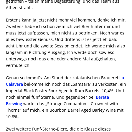
getroffen – teilen meine Begeisterung, und das Team aus
Athen strahlt.
Erstens kann ja jetzt nicht mehr viel kommen, denke ich mir.
Zweitens habe ich schon ziemlich viel Bier hinter mir und
muss jetzt aufpassen, mich nicht zu betrinken. Noch war es
alles bewusster Genuss. Und drittens ist es jetzt eh bald
acht Uhr und die zweite Session endet. Ich wende mich also
langsam in Richtung Ausgang. Ich werde doch sowieso
unterwegs noch das eine oder andere Mal aufgehalten,
vermute ich.
Genau so kommt’s. Am Stand der katalanischen Brauerei
La
Calavera
bekomme ich noch das „Samsara“ zu verkosten, ein
Imperial Black Pastry Sour Aged in Rum Barrels. 10,4%. Und
noch einmal fünf Sterne. Und gegenüber bei
Bereta
Brewing
wartet das „Strange Companion – Crowned with
Thorns“ auf mich, ein Bourbon Barrel Aged Barley Wine mit
10,8%.
Zwei weitere Fünf-Sterne-Biere, die die Klasse dieses