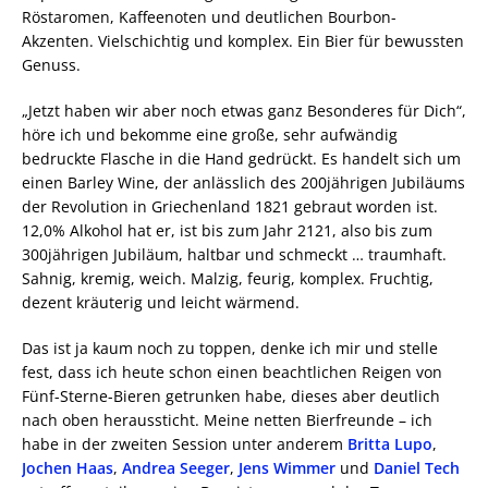
Röstaromen, Kaffeenoten und deutlichen Bourbon-
Akzenten. Vielschichtig und komplex. Ein Bier für bewussten
Genuss.
„Jetzt haben wir aber noch etwas ganz Besonderes für Dich“,
höre ich und bekomme eine große, sehr aufwändig
bedruckte Flasche in die Hand gedrückt. Es handelt sich um
einen Barley Wine, der anlässlich des 200jährigen Jubiläums
der Revolution in Griechenland 1821 gebraut worden ist.
12,0% Alkohol hat er, ist bis zum Jahr 2121, also bis zum
300jährigen Jubiläum, haltbar und schmeckt … traumhaft.
Sahnig, kremig, weich. Malzig, feurig, komplex. Fruchtig,
dezent kräuterig und leicht wärmend.
Das ist ja kaum noch zu toppen, denke ich mir und stelle
fest, dass ich heute schon einen beachtlichen Reigen von
Fünf-Sterne-Bieren getrunken habe, dieses aber deutlich
nach oben heraussticht. Meine netten Bierfreunde – ich
habe in der zweiten Session unter anderem
Britta Lupo
,
Jochen Haas
,
Andrea Seeger
,
Jens Wimmer
und
Daniel Tech