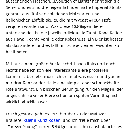
aussehenden Flaschen. „Evolution of Lights“ nennt sich die
Serie, und es sind drei eigentlich identische Imperial Stouts,
gebraut aus fünf verschiedenen Malzsorten und
italienischen Löffelbiskuits, die mit Wyeast #1084 Hefe
vergoren worden sind. Was diese 10,8%igen Biere
unterscheidet, ist die jeweils individuelle Zutat: Kona Kaffee
aus Hawaii, echte Vanille oder Kokosnuss. Ein Bier ist besser
als das andere, und es fällt mir schwer, einen Favoriten zu
bestimmen.
Mit nur einem großen Ausfallschritt nach links und nach
rechts habe ich so viele interessante Biere probieren
können – aber jetzt muss ich erstmal was essen und gönne
mir draußen vor der Halle eine simple, aber schmackhafte
rote Bratwurst. Ein bisschen Beruhigung für den Magen, der
angesichts so vieler Biere schon am späten Vormittag nicht
wirklich glücklich war.
Frisch gestärkt geht es jetzt hinüber zu der Mainzer
Brauerei
Kuehn Kunz Rosen
, und ich freue mich über
„Forever Young“, deren 5,9%iges und schön ausbalanciertes