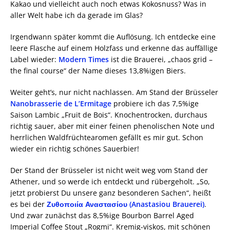
Kakao und vielleicht auch noch etwas Kokosnuss? Was in
aller Welt habe ich da gerade im Glas?
Irgendwann später kommt die Auflösung. Ich entdecke eine
leere Flasche auf einem Holzfass und erkenne das auffällige
Label wieder:
Modern Times
ist die Brauerei, „chaos grid –
the final course“ der Name dieses 13,8%igen Biers.
Weiter geht’s, nur nicht nachlassen. Am Stand der Brüsseler
Nanobrasserie de L’Ermitage
probiere ich das 7,5%ige
Saison Lambic „Fruit de Bois“. Knochentrocken, durchaus
richtig sauer, aber mit einer feinen phenolischen Note und
herrlichen Waldfrüchtearomen gefällt es mir gut. Schon
wieder ein richtig schönes Sauerbier!
Der Stand der Brüsseler ist nicht weit weg vom Stand der
Athener, und so werde ich entdeckt und rübergeholt. „So,
jetzt probierst Du unsere ganz besonderen Sachen“, heißt
es bei der
Ζυθοποιία Αναστασίου (Anastasiou Brauerei)
.
Und zwar zunächst das 8,5%ige Bourbon Barrel Aged
Imperial Coffee Stout „Rogmi“. Kremig-viskos, mit schönen