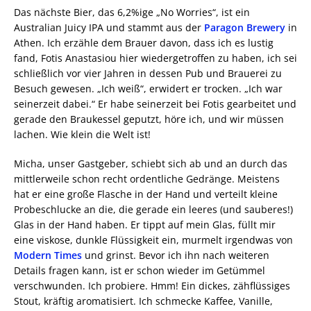
Das nächste Bier, das 6,2%ige „No Worries“, ist ein
Australian Juicy IPA und stammt aus der
Paragon Brewery
in
Athen. Ich erzähle dem Brauer davon, dass ich es lustig
fand, Fotis Anastasiou hier wiedergetroffen zu haben, ich sei
schließlich vor vier Jahren in dessen Pub und Brauerei zu
Besuch gewesen. „Ich weiß“, erwidert er trocken. „Ich war
seinerzeit dabei.“ Er habe seinerzeit bei Fotis gearbeitet und
gerade den Braukessel geputzt, höre ich, und wir müssen
lachen. Wie klein die Welt ist!
Micha, unser Gastgeber, schiebt sich ab und an durch das
mittlerweile schon recht ordentliche Gedränge. Meistens
hat er eine große Flasche in der Hand und verteilt kleine
Probeschlucke an die, die gerade ein leeres (und sauberes!)
Glas in der Hand haben. Er tippt auf mein Glas, füllt mir
eine viskose, dunkle Flüssigkeit ein, murmelt irgendwas von
Modern Times
und grinst. Bevor ich ihn nach weiteren
Details fragen kann, ist er schon wieder im Getümmel
verschwunden. Ich probiere. Hmm! Ein dickes, zähflüssiges
Stout, kräftig aromatisiert. Ich schmecke Kaffee, Vanille,