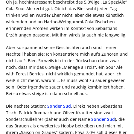
Oh ja, hochinteressant beschreibt das 5,0%ige „La SpeziAle“
Cola Sour Ale recht gut. Ob ich das Bier wohl jeden Tag
trinken wollen würde? Eher nicht, aber die etwas künstlich
wirkenden und an Haribo-Weingummi-Colafläschchen
erinnernden Aromen wirken im Kontext von Sebastians
Erzählungen passend. Mit ihm wird’s ja auch nie langweilig.
Aber so spannend seine Geschichten auch sind – einen
Nachteil haben sie: Ich konzentriere mich auf’s Zuhören und
nicht auf’s Bier. So weiß ich in der Rückschau dann zwar
noch, dass mir das 6,5%ige „Ménage à Trois“, ein Sour Ale
with Forest Berries, nicht wirklich gemundet hat, aber ich
weiß nicht mehr, warum … Es muss wohl zu sauer gewesen
sein. Oder irgendwie sauer und rauchig kombiniert haben.
Bei so etwas steige ich dann schnell aus.
Die nächste Station:
Sonder Sud
. Direkt neben Sebastians
Tisch. Patrick Rombach und Oliver Krautter sind zwei
Sonderschullehrer (daher auch der Name
Sonder Sud
), die
das Brauen als erweitertes Hobby betreiben und mich mit
ihrem „Saison on Grapes“ ködern. Etwa 7,0% soll dieses Bier