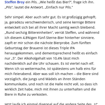
Steffen Broy
ein Pils. „Wie heißt das Bier?“, frage ich ihn.
„Pils“, lautet die Antwort. „Einfach nur Pils.“
Sehr simpel. Aber auch sehr gut. Es ist großzügig gehopft,
ja, geradezu verschwenderisch, und seine kernige Bittere
entwickelt sich bei all ihrer Macht samtig weich bleibend.
„Rund sechzig Bittereinheiten“, verrät Steffen, und während
ich diesem 4,8%igen Fünf-Sterne-Bier hinterher sinniere,
zapft er mir schon die nächste Bierprobe. Zum fünften
Geburtstag der Brauerei ist dieses Triple IPA
herausgekommen, und dementsprechend heißt es einfach
nur „5“. Der Alkoholgehalt von 10,4% lässt mich
nachdenklich auf die Uhr schauen. Es ist viertel nach elf.
Wenn ich so weitermache, ist spätestens um halb eins für
mich Feierabend. Aber was soll ich machen – die Biere sind
vorzüglich, die Jungs und Mädels an ihren Ständen
kommunikativ, und noch ist die Halle nicht voll, so dass ich
wirklich Zeit habe, mich mit ihnen zu unterhalten und die
Biere in Ruhe zu verkosten.
Jetzt laufe ich einmal diagonal auf die andere Seite des „U“.