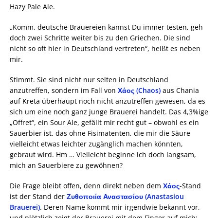
Hazy Pale Ale.
„Komm, deutsche Brauereien kannst Du immer testen, geh
doch zwei Schritte weiter bis zu den Griechen. Die sind
nicht so oft hier in Deutschland vertreten“, heißt es neben
mir.
Stimmt. Sie sind nicht nur selten in Deutschland
anzutreffen, sondern im Fall von
Χάος (Chaos)
aus Chania
auf Kreta überhaupt noch nicht anzutreffen gewesen, da es
sich um eine noch ganz junge Brauerei handelt. Das 4,3%ige
„Offret“, ein Sour Ale, gefällt mir recht gut – obwohl es ein
Sauerbier ist, das ohne Fisimatenten, die mir die Säure
vielleicht etwas leichter zugänglich machen könnten,
gebraut wird. Hm … Vielleicht beginne ich doch langsam,
mich an Sauerbiere zu gewöhnen?
Die Frage bleibt offen, denn direkt neben dem
Χάος
-Stand
ist der Stand der
Ζυθοποιία Αναστασίου (Anastasiou
Brauerei)
. Deren Name kommt mir irgendwie bekannt vor,
und plötzlich zeigt der Brauerei mit dem Finger auf mich: