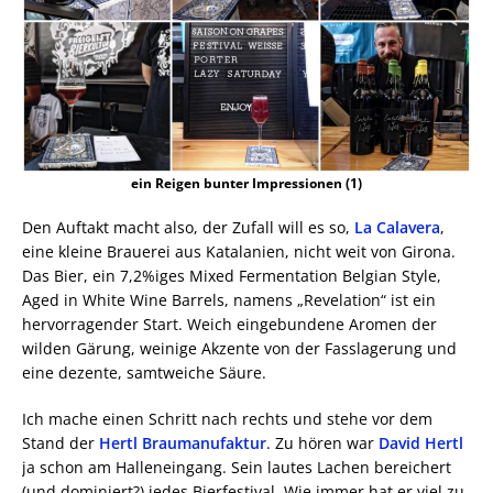
ein Reigen bunter Impressionen (1)
Den Auftakt macht also, der Zufall will es so,
La Calavera
,
eine kleine Brauerei aus Katalanien, nicht weit von Girona.
Das Bier, ein 7,2%iges Mixed Fermentation Belgian Style,
Aged in White Wine Barrels, namens „Revelation“ ist ein
hervorragender Start. Weich eingebundene Aromen der
wilden Gärung, weinige Akzente von der Fasslagerung und
eine dezente, samtweiche Säure.
Ich mache einen Schritt nach rechts und stehe vor dem
Stand der
Hertl Braumanufaktur
. Zu hören war
David Hertl
ja schon am Halleneingang. Sein lautes Lachen bereichert
(und dominiert?) jedes Bierfestival. Wie immer hat er viel zu