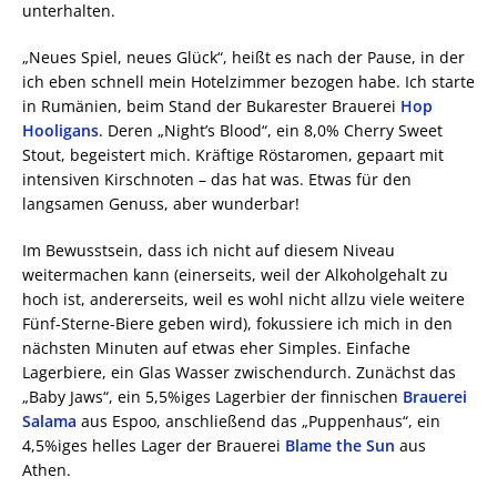
unterhalten.
„Neues Spiel, neues Glück“, heißt es nach der Pause, in der
ich eben schnell mein Hotelzimmer bezogen habe. Ich starte
in Rumänien, beim Stand der Bukarester Brauerei
Hop
Hooligans
. Deren „Night’s Blood“, ein 8,0% Cherry Sweet
Stout, begeistert mich. Kräftige Röstaromen, gepaart mit
intensiven Kirschnoten – das hat was. Etwas für den
langsamen Genuss, aber wunderbar!
Im Bewusstsein, dass ich nicht auf diesem Niveau
weitermachen kann (einerseits, weil der Alkoholgehalt zu
hoch ist, andererseits, weil es wohl nicht allzu viele weitere
Fünf-Sterne-Biere geben wird), fokussiere ich mich in den
nächsten Minuten auf etwas eher Simples. Einfache
Lagerbiere, ein Glas Wasser zwischendurch. Zunächst das
„Baby Jaws“, ein 5,5%iges Lagerbier der finnischen
Brauerei
Salama
aus Espoo, anschließend das „Puppenhaus“, ein
4,5%iges helles Lager der Brauerei
Blame the Sun
aus
Athen.