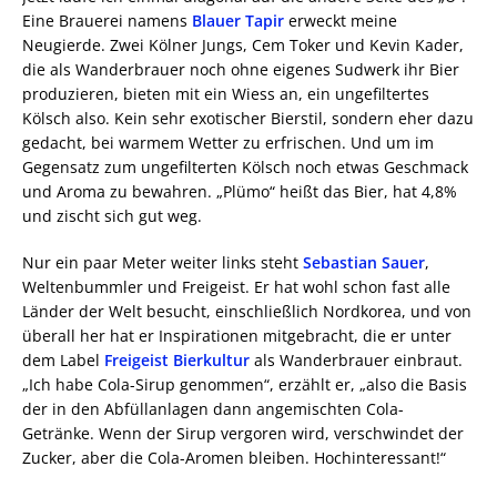
Eine Brauerei namens
Blauer Tapir
erweckt meine
Neugierde. Zwei Kölner Jungs, Cem Toker und Kevin Kader,
die als Wanderbrauer noch ohne eigenes Sudwerk ihr Bier
produzieren, bieten mit ein Wiess an, ein ungefiltertes
Kölsch also. Kein sehr exotischer Bierstil, sondern eher dazu
gedacht, bei warmem Wetter zu erfrischen. Und um im
Gegensatz zum ungefilterten Kölsch noch etwas Geschmack
und Aroma zu bewahren. „Plümo“ heißt das Bier, hat 4,8%
und zischt sich gut weg.
Nur ein paar Meter weiter links steht
Sebastian Sauer
,
Weltenbummler und Freigeist. Er hat wohl schon fast alle
Länder der Welt besucht, einschließlich Nordkorea, und von
überall her hat er Inspirationen mitgebracht, die er unter
dem Label
Freigeist Bierkultur
als Wanderbrauer einbraut.
„Ich habe Cola-Sirup genommen“, erzählt er, „also die Basis
der in den Abfüllanlagen dann angemischten Cola-
Getränke. Wenn der Sirup vergoren wird, verschwindet der
Zucker, aber die Cola-Aromen bleiben. Hochinteressant!“