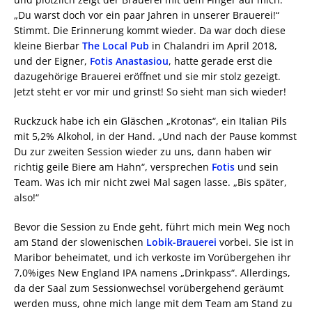
„Du warst doch vor ein paar Jahren in unserer Brauerei!“
Stimmt. Die Erinnerung kommt wieder. Da war doch diese
kleine Bierbar
The Local Pub
in Chalandri im April 2018,
und der Eigner,
Fotis Anastasiou
, hatte gerade erst die
dazugehörige Brauerei eröffnet und sie mir stolz gezeigt.
Jetzt steht er vor mir und grinst! So sieht man sich wieder!
Ruckzuck habe ich ein Gläschen „Krotonas“, ein Italian Pils
mit 5,2% Alkohol, in der Hand. „Und nach der Pause kommst
Du zur zweiten Session wieder zu uns, dann haben wir
richtig geile Biere am Hahn“, versprechen
Fotis
und sein
Team. Was ich mir nicht zwei Mal sagen lasse. „Bis später,
also!“
Bevor die Session zu Ende geht, führt mich mein Weg noch
am Stand der slowenischen
Lobik-Brauerei
vorbei. Sie ist in
Maribor beheimatet, und ich verkoste im Vorübergehen ihr
7,0%iges New England IPA namens „Drinkpass“. Allerdings,
da der Saal zum Sessionwechsel vorübergehend geräumt
werden muss, ohne mich lange mit dem Team am Stand zu