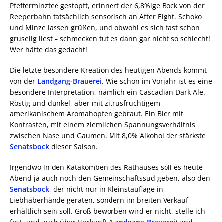
Pfefferminztee gestopft, erinnert der 6,8%ige Bock von der
Reeperbahn tatsächlich sensorisch an After Eight. Schoko
und Minze lassen grüßen, und obwohl es sich fast schon
gruselig liest – schmecken tut es dann gar nicht so schlecht!
Wer hätte das gedacht!
Die letzte besondere Kreation des heutigen Abends kommt
von der
Landgang-Brauerei
. Wie schon im Vorjahr ist es eine
besondere Interpretation, nämlich ein Cascadian Dark Ale.
Röstig und dunkel, aber mit zitrusfruchtigem
amerikanischem Aromahopfen gebraut. Ein Bier mit
Kontrasten, mit einem ziemlichen Spannungsverhältnis
zwischen Nase und Gaumen. Mit 8,0% Alkohol der stärkste
Senatsbock
dieser Saison.
Irgendwo in den Katakomben des Rathauses soll es heute
Abend ja auch noch den Gemeinschaftssud geben, also den
Senatsbock
, der nicht nur in Kleinstauflage in
Liebhaberhände geraten, sondern im breiten Verkauf
erhältlich sein soll. Groß beworben wird er nicht, stelle ich
fest, und auch über Herkunft (
Landgang-Brauerei
) und