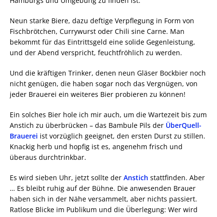
Hamburgs und Umgebung zu finden ist.
Neun starke Biere, dazu deftige Verpflegung in Form von
Fischbrötchen, Currywurst oder Chili sine Carne. Man
bekommt für das Eintrittsgeld eine solide Gegenleistung,
und der Abend verspricht, feuchtfröhlich zu werden.
Und die kräftigen Trinker, denen neun Gläser Bockbier noch
nicht genügen, die haben sogar noch das Vergnügen, von
jeder Brauerei ein weiteres Bier probieren zu können!
Ein solches Bier hole ich mir auch, um die Wartezeit bis zum
Anstich zu überbrücken – das Bambule Pils der
ÜberQuell-
Brauerei
ist vorzüglich geeignet, den ersten Durst zu stillen.
Knackig herb und hopfig ist es, angenehm frisch und
überaus durchtrinkbar.
Es wird sieben Uhr, jetzt sollte der
Anstich
stattfinden. Aber
… Es bleibt ruhig auf der Bühne. Die anwesenden Brauer
haben sich in der Nähe versammelt, aber nichts passiert.
Ratlose Blicke im Publikum und die Überlegung: Wer wird