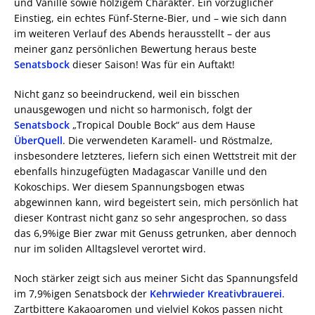
und Vanille sowie holzigem Charakter. Ein vorzüglicher
Einstieg, ein echtes Fünf-Sterne-Bier, und – wie sich dann
im weiteren Verlauf des Abends herausstellt – der aus
meiner ganz persönlichen Bewertung heraus beste
Senatsbock
dieser Saison! Was für ein Auftakt!
Nicht ganz so beeindruckend, weil ein bisschen
unausgewogen und nicht so harmonisch, folgt der
Senatsbock
„Tropical Double Bock“ aus dem Hause
ÜberQuell
. Die verwendeten Karamell- und Röstmalze,
insbesondere letzteres, liefern sich einen Wettstreit mit der
ebenfalls hinzugefügten Madagascar Vanille und den
Kokoschips. Wer diesem Spannungsbogen etwas
abgewinnen kann, wird begeistert sein, mich persönlich hat
dieser Kontrast nicht ganz so sehr angesprochen, so dass
das 6,9%ige Bier zwar mit Genuss getrunken, aber dennoch
nur im soliden Alltagslevel verortet wird.
Noch stärker zeigt sich aus meiner Sicht das Spannungsfeld
im 7,9%igen Senatsbock der
Kehrwieder Kreativbrauerei
.
Zartbittere Kakaoaromen und vielviel Kokos passen nicht