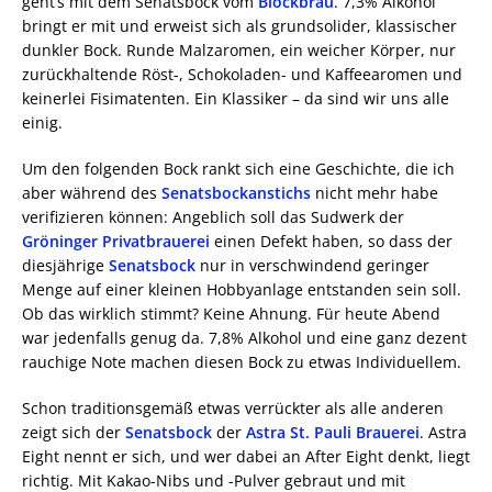
geht’s mit dem Senatsbock vom
Blockbräu
. 7,3% Alkohol
bringt er mit und erweist sich als grundsolider, klassischer
dunkler Bock. Runde Malzaromen, ein weicher Körper, nur
zurückhaltende Röst-, Schokoladen- und Kaffeearomen und
keinerlei Fisimatenten. Ein Klassiker – da sind wir uns alle
einig.
Um den folgenden Bock rankt sich eine Geschichte, die ich
aber während des
Senatsbockanstichs
nicht mehr habe
verifizieren können: Angeblich soll das Sudwerk der
Gröninger Privatbrauerei
einen Defekt haben, so dass der
diesjährige
Senatsbock
nur in verschwindend geringer
Menge auf einer kleinen Hobbyanlage entstanden sein soll.
Ob das wirklich stimmt? Keine Ahnung. Für heute Abend
war jedenfalls genug da. 7,8% Alkohol und eine ganz dezent
rauchige Note machen diesen Bock zu etwas Individuellem.
Schon traditionsgemäß etwas verrückter als alle anderen
zeigt sich der
Senatsbock
der
Astra St. Pauli Brauerei
. Astra
Eight nennt er sich, und wer dabei an After Eight denkt, liegt
richtig. Mit Kakao-Nibs und -Pulver gebraut und mit