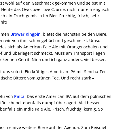
jetzt wohl auf den Geschmack gekommen und selbst mit
 Heute das Owocowe Love Czarne, nicht nur ein englisch-
 ein Fruchtgemisch im Bier. Fruchtig, frisch, sehr
hlt!
Namen
Browar Kingpin
, bietet die nächsten beiden Biere.
ben wir von ihm schon gehört und geschmeckt. Umso
das sich als American Pale Ale mit Orangenschalen und
pf und überlagert schmeckt. Muss am Transport liegen
r kennen Gerrit, Nina und ich ganz anders, viel besser.
t uns sofort. Ein kräftiges American IPA mit Sencha-Tee.
sche Bittere vom grünen Tee. Und recht stark –
ielu von
Pinta
. Das erste American IPA auf dem polnischen
nttäuschend, ebenfalls dumpf überlagert. Viel besser
ebenfalls ein India Pale Ale. Frisch, fruchtig, kernig. So
 noch einige weitere Biere auf der Agenda. Zum Beispiel