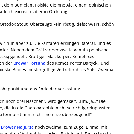
 mit dem Bumelant Polskie Ciemne Ale, einem polnischen
wirklich exotisch, aber in Ordnung.
 Ortodox Stout. Überzeugt! Fein röstig, tiefschwarz, schön
r nun aber zu. Die Fanfaren erklingen, täterä!, und es
orter. Neben dem Grätzer der zweite genuin polnische
nackig gehopft. Kräftiger Malzkörper. Komplexes
Von der
Browar Fortuna
das Komes Porter Bałtycki, und
ński. Beides mustergültige Vertreter ihres Stils. Zweimal
 Höhepunkt und das Ende der Verkostung.
h noch drei Flaschen“, wird gemäkelt. „Hm, ja…“ Die
, die in die Choreographie nicht so richtig reinpassten.
Portern bestimmt nicht mehr so überzeugend!“
e
Browar Na Jurze
noch zweimal zum Zuge. Einmal mit
hopften Weizenbier. Lecker. Richtig gut! Fast schon in