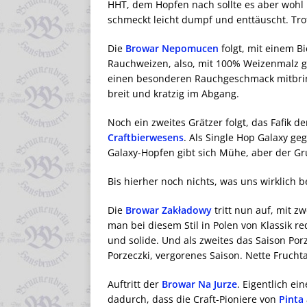
HHT, dem Hopfen nach sollte es aber wohl
schmeckt leicht dumpf und enttäuscht. Trot
Die
Browar Nepomucen
folgt, mit einem Bi
Rauchweizen, also, mit 100% Weizenmalz g
einen besonderen Rauchgeschmack mitbrin
breit und kratzig im Abgang.
Noch ein zweites Grätzer folgt, das Fafik d
Craftbierwesens
. Als Single Hop Galaxy ge
Galaxy-Hopfen gibt sich Mühe, aber der G
Bis hierher noch nichts, was uns wirklich 
Die
Browar Zakładowy
tritt nun auf, mit z
man bei diesem Stil in Polen von Klassik 
und solide. Und als zweites das Saison Po
Porzeczki, vergorenes Saison. Nette Fruch
Auftritt der
Browar Na Jurze
. Eigentlich e
dadurch, dass die Craft-Pioniere von
Pinta