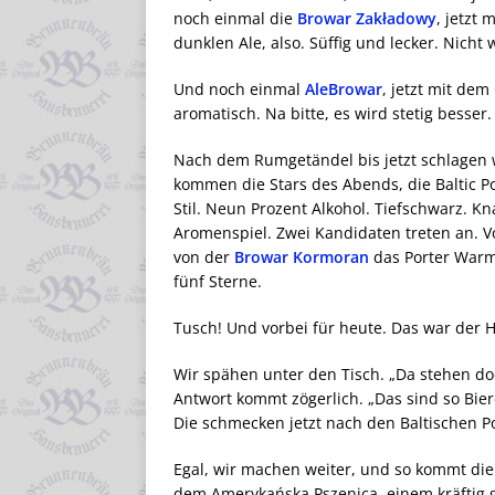
noch einmal die
Browar Zakładowy
, jetzt
dunklen Ale, also. Süffig und lecker. Nicht 
Und noch einmal
AleBrowar
, jetzt mit dem
aromatisch. Na bitte, es wird stetig besser.
Nach dem Rumgetändel bis jetzt schlagen wi
kommen die Stars des Abends, die Baltic P
Stil. Neun Prozent Alkohol. Tiefschwarz. K
Aromenspiel. Zwei Kandidaten treten an. 
von der
Browar Kormoran
das Porter Warmi
fünf Sterne.
Tusch! Und vorbei für heute. Das war der
Wir spähen unter den Tisch. „Da stehen doc
Antwort kommt zögerlich. „Das sind so Biere
Die schmecken jetzt nach den Baltischen 
Egal, wir machen weiter, und so kommt di
dem Amerykańska Pszenica, einem kräftig ge