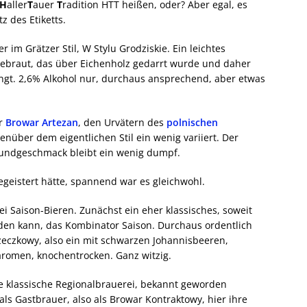
H
aller
T
auer
T
radition HTT heißen, oder? Aber egal, es
z des Etiketts.
er im Grätzer Stil, W Stylu Grodziskie. Ein leichtes
ebraut, das über Eichenholz gedarrt wurde und daher
gt. 2,6% Alkohol nur, durchaus ansprechend, aber etwas
er
Browar Artezan
, den Urvätern des
polnischen
genüber dem eigentlichen Stil ein wenig variiert. Der
rundgeschmack bleibt ein wenig dumpf.
begeistert hätte, spannend war es gleichwohl.
wei Saison-Bieren. Zunächst ein eher klassisches, soweit
reden kann, das Kombinator Saison. Durchaus ordentlich
rzeczkowy, also ein mit schwarzen Johannisbeeren,
taromen, knochentrocken. Ganz witzig.
ine klassische Regionalbrauerei, bekannt geworden
als Gastbrauer, also als Browar Kontraktowy, hier ihre