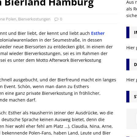
m Bierland Hamburg
Aus r
als R
sich
ene Polen
,
Bierverkostungen
0
I
t und Bier liebt, der kennt und liebt auch
Esther
Kolonialwarenladen in der Seumestraße, in dessen
der neue Biersorten zu entdecken gibt. In einem der
Hier
mal wieder Bierverkostungen, sei es im Rahmen der
 sei es unter dem Motto Afterwork Bierverkostung
D
schnell ausgebucht, und der Bierfreund macht ein langes
Hier
en Event. Schön, wenn man dann zu Esthers
 eine ganz private Bierverkostung in fröhlicher,
S
Runde machen darf.
sch: Esther als Hausherrin (einer der Ausdrücke, wo die
 deutsche Sprache keinen Ausweg bietet, denn die
 hier wohl eher fehl am Platz …), Claudia, Nina, Arne,
ind bekennende Polen-Fans, haben Land, Leute und Bier