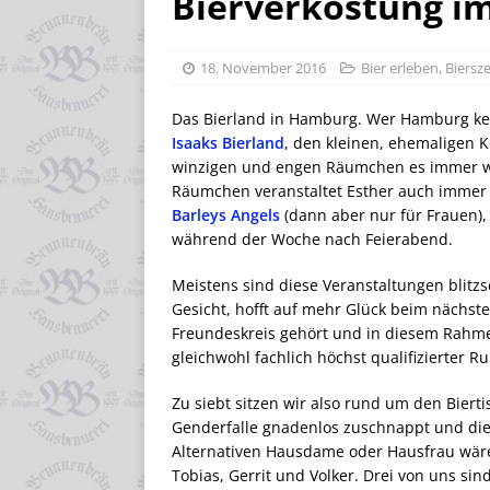
Bierverkostung i
18. November 2016
Bier erleben
,
Biersz
Das Bierland in Hamburg. Wer Hamburg kenn
Isaaks
Bierland
, den kleinen, ehemaligen 
winzigen und engen Räumchen es immer wie
Räumchen veranstaltet Esther auch immer 
Barleys Angels
(dann aber nur für Frauen),
während der Woche nach Feierabend.
Meistens sind diese Veranstaltungen blitz
Gesicht, hofft auf mehr Glück beim nächst
Freundeskreis gehört und in diesem Rahmen
gleichwohl fachlich höchst qualifizierter 
Zu siebt sitzen wir also rund um den Bierti
Genderfalle gnadenlos zuschnappt und die
Alternativen Hausdame oder Hausfrau wären
Tobias, Gerrit und Volker. Drei von uns s