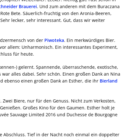
chneider Brauerei
. Und zum anderen mit dem Buraczana
Rote Bete. Säuerlich-fruchtig von den Aronia-Beeren,
ehr lecker, sehr interessant. Gut, dass wir weiter
 Lodzermensch von der
Piwoteka
. Ein merkwürdiges Bier.
r vor allem: Unharmonisch. Ein interessantes Experiment,
chluss für heute.
 (kennen-) gelernt. Spannende, überraschende, exotische,
 war alles dabei. Sehr schön. Einen großen Dank an Nina
Und ebenso einen großen Dank an Esther, die ihr
Bierland
r. Zwei Biere, nur für den Genuss. Nicht zum Verkosten,
enießen. Großes Kino für den Gaumen. Esther holt je
Cuvée Sauvage Limited 2016 und Duchesse de Bourgogne
e Abschluss. Tief in der Nacht noch einmal ein doppelter