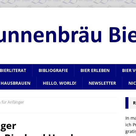
BIERLITERAT
BIBLIOGRAFIE
BIER ERLEBEN
BIER 
HAUSBRAUEN
HELLO, WORLD!
NEWSLETTER
NI
h für Anfänger
R
In m
nger
ich P
grat