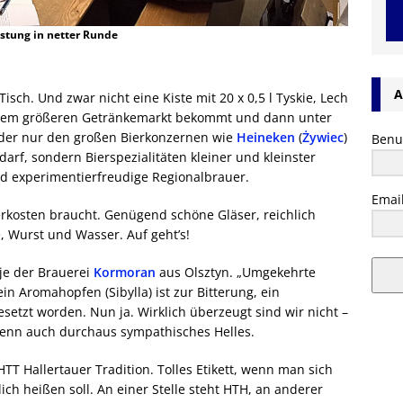
stung in netter Runde
A
isch. Und zwar nicht eine Kiste mit 20 x 0,5 l Tyskie, Lech
jedem größeren Getränkemarkt bekommt und dann unter
der nur den großen Bierkonzernen wie
Heineken
(
Żywiec
)
Benu
darf, sondern Bierspezialitäten kleiner und kleinster
d experimentierfreudige Regionalbrauer.
Emai
rkosten braucht. Genügend schöne Gläser, reichlich
e, Wurst und Wasser. Auf geht’s!
je der Brauerei
Kormoran
aus Olsztyn. „Umgekehrte
ein Aromahopfen (Sibylla) ist zur Bitterung, ein
setzt worden. Nun ja. Wirklich überzeugt sind wir nicht –
 wenn auch durchaus sympathisches Helles.
TT Hallertauer Tradition. Tolles Etikett, wenn man sich
lich heißen soll. An einer Stelle steht HTH, an anderer