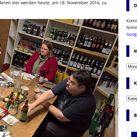
nderen vier werden heute, am 18. November 2016, zu
D
Komm’
Nim
Goog
M
K
B