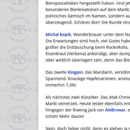
Bierspezialitäten hergestellt haben. Und 
besonderen Bierkreationen auf dem Markt.
polnisches Gemisch im Namen, sondern auch
überzeugend. Schönes Bier! Die Runde stra
Michał Kopik
, Wanderbrauer unter dem 
Die Erwartungen sind hoch, viel Gutes ha
größer die Enttäuschung beim RocknRolla, 
Eisenkraut (Verbena) ankündigt, aber dum
oder wirklich überlagert sein, denn das Bie
Das zweite
Kingpin
, das Mandarin, versöhn
Spannend. Knackige Hopfenaromen, aromati
immerhin 7,3%!
Als nächstes zwei Klassiker. Das Atak Chm
Markt seinerzeit. Heute leider ebenfalls e
hingegen der Rowing Jack von
AleBrowar
, 
schön! Mehr davon!
Nein, doch lieber nicht, denn es stehen ja