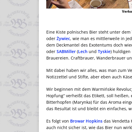
Verko
Eine Kiste polnisches Bier steht unter dem T
oder
Żywiec
, wie man es mittlerweile in 
dem Deckmantel des Exotentums doch wie
oder
SABMiller
(
Lech
und
Tyskie
) huldigen 
Brauereien. Craftbrauer, Wanderbrauer un
Mit dabei haben wir alles, was man zum Ve
Notizzettel und Stifte, aber eben auch Käs
Wir beginnen mit dem Warmińskie Revoluc
Hopfung“ verheißt das Etikett, soll heißen, 
Bitterhopfen (Marynka) für das Aroma einge
das Resultat ist und bleibt ein einfaches,
Es folgt von
Browar Hopkins
das Vendetta H
auch nicht sicher ist, wie das Bier nun wirk