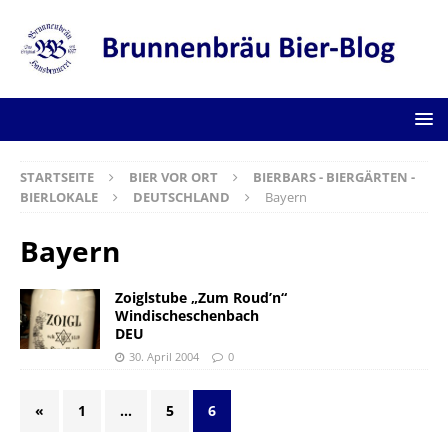
STARTSEITE
BIER VOR ORT
BIERBARS - BIERGÄRTEN -
BIERLOKALE
DEUTSCHLAND
Bayern
Bayern
Zoiglstube „Zum Roud’n“
Windischeschenbach
DEU
30. April 2004
0
«
1
…
5
6