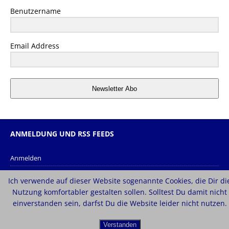
Benutzername
Email Address
Newsletter Abo
ANMELDUNG UND RSS FEEDS
Anmelden
Eintrags-Feed
Ich verwende auf dieser Website sogenannte Cookies, die Dir di
Kommentar-Feed
Nutzung komfortabler gestalten sollen. Solltest Du damit nicht
einverstanden sein, darfst Du die Website leider nicht nutzen.
WordPress.org
Verstanden