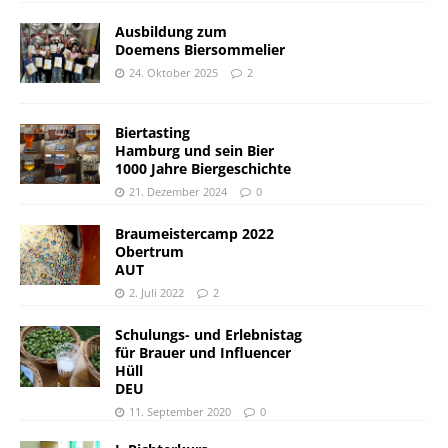
Ausbildung zum
Doemens Biersommelier
24. Oktober 2025
2
Biertasting
Hamburg und sein Bier
1000 Jahre Biergeschichte
21. Dezember 2024
0
Braumeistercamp 2022
Obertrum
AUT
2. Juli 2022
2
Schulungs- und Erlebnistag
für Brauer und Influencer
Hüll
DEU
11. September 2020
0