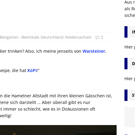
Aus r
als R
sich
I
 Biergärten - Bierlokale
,
Deutschland
,
Niedersachsen
2
Hier
er trinken? Also, ich meine jenseits von
Warsteiner
,
D
neipe, die hat
KöPi
!“
Hier
S
hön die Hamelner Altstadt mit ihren kleinen Gässchen ist,
ene sich darstellt … Aber überall gibt es nur
ht immer so schlecht, wie es in Diskussionen oft
eilig!