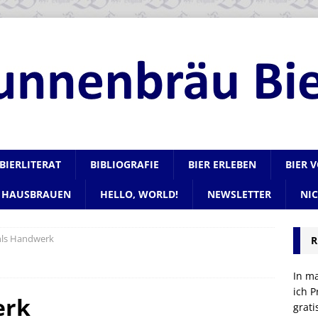
BIERLITERAT
BIBLIOGRAFIE
BIER ERLEBEN
BIER 
HAUSBRAUEN
HELLO, WORLD!
NEWSLETTER
NI
hls Handwerk
R
In m
ich P
erk
grat