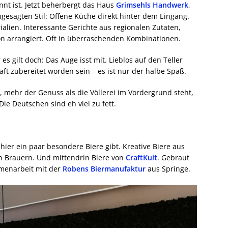
t ist. Jetzt beherbergt das Haus
Grimsehls Handwerk
,
ngesagten Stil: Offene Küche direkt hinter dem Eingang.
rialien. Interessante Gerichte aus regionalen Zutaten,
hön arrangiert. Oft in überraschenden Kombinationen.
 es gilt doch: Das Auge isst mit. Lieblos auf den Teller
t zubereitet worden sein – es ist nur der halbe Spaß.
, mehr der Genuss als die Völlerei im Vordergrund steht,
ie Deutschen sind eh viel zu fett.
hier ein paar besondere Biere gibt. Kreative Biere aus
en Brauern. Und mittendrin Biere von
CraftKult
. Gebraut
menarbeit mit der
Robens Biermanufaktur
aus Springe.