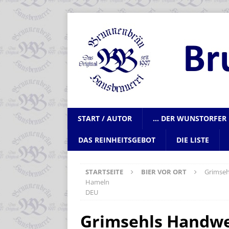
START / AUTOR
… DER WUNSTORFER 
DAS REINHEITSGEBOT
DIE LISTE
STARTSEITE
BIER VOR ORT
Grimse
Hameln
DEU
Grimsehls Handw