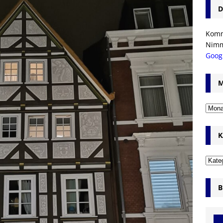
D
Komm’
Nim
Goog
M
K
B