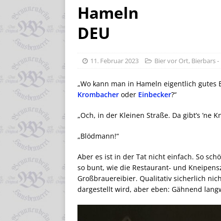
Hameln
DEU
11. Februar 2023
Bier vor Ort
,
Bierbars -
„Wo kann man in Hameln eigentlich gutes Bi
Krombacher
oder
Einbecker
?“
„Och, in der Kleinen Straße. Da gibt’s ’ne K
„Blödmann!“
Aber es ist in der Tat nicht einfach. So sc
so bunt, wie die Restaurant- und Kneipensz
Großbrauereibier. Qualitativ sicherlich nic
dargestellt wird, aber eben: Gähnend langw