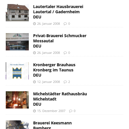
Lautertaler Hausbrauerei
Lautertal / Gadernheim
DEU
26. Januar 2008
0
Privat-Brauerei Schmucker
Mossautal
DEU
26. Januar 2008
0
Kronberger Brauhaus
Kronberg im Taunus
DEU
12. Januar 2008
2
Michelstädter Rathausbräu
Michelstadt
DEU
15. Dezember 2007
0
Brauerei Keesmann
Bamberg