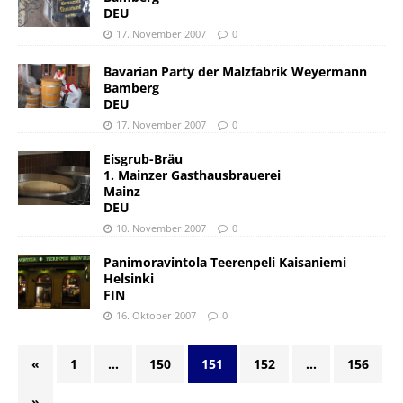
DEU
17. November 2007
0
Bavarian Party der Malzfabrik Weyermann
Bamberg
DEU
17. November 2007
0
Eisgrub-Bräu
1. Mainzer Gasthausbrauerei
Mainz
DEU
10. November 2007
0
Panimoravintola Teerenpeli Kaisaniemi
Helsinki
FIN
16. Oktober 2007
0
«
1
…
150
151
152
…
156
»