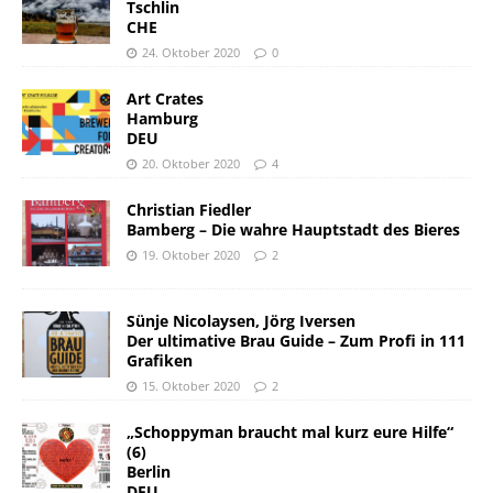
Tschlin
CHE
24. Oktober 2020
0
Art Crates
Hamburg
DEU
20. Oktober 2020
4
Christian Fiedler
Bamberg – Die wahre Hauptstadt des Bieres
19. Oktober 2020
2
Sünje Nicolaysen, Jörg Iversen
Der ultimative Brau Guide – Zum Profi in 111
Grafiken
15. Oktober 2020
2
„Schoppyman braucht mal kurz eure Hilfe“
(6)
Berlin
DEU