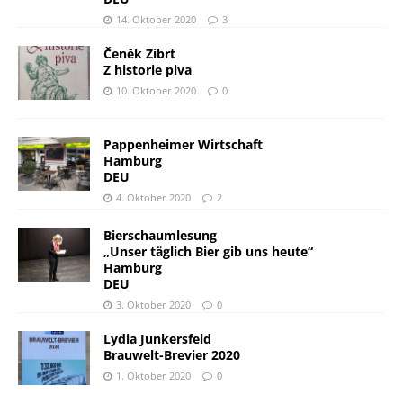
14. Oktober 2020
3
Čeněk Zíbrt
Z historie piva
10. Oktober 2020
0
Pappenheimer Wirtschaft
Hamburg
DEU
4. Oktober 2020
2
Bierschaumlesung
„Unser täglich Bier gib uns heute“
Hamburg
DEU
3. Oktober 2020
0
Lydia Junkersfeld
Brauwelt-Brevier 2020
1. Oktober 2020
0