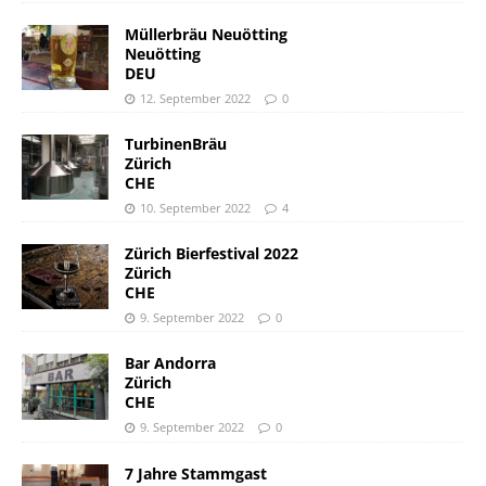
Müllerbräu Neuötting
Neuötting
DEU
12. September 2022
0
TurbinenBräu
Zürich
CHE
10. September 2022
4
Zürich Bierfestival 2022
Zürich
CHE
9. September 2022
0
Bar Andorra
Zürich
CHE
9. September 2022
0
7 Jahre Stammgast