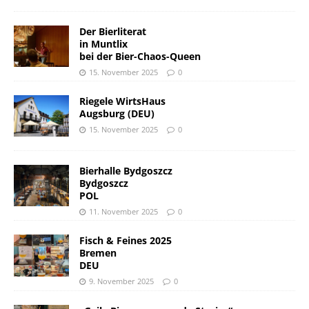
Der Bierliterat
in Muntlix
bei der Bier-Chaos-Queen
15. November 2025
0
Riegele WirtsHaus
Augsburg (DEU)
15. November 2025
0
Bierhalle Bydgoszcz
Bydgoszcz
POL
11. November 2025
0
Fisch & Feines 2025
Bremen
DEU
9. November 2025
0