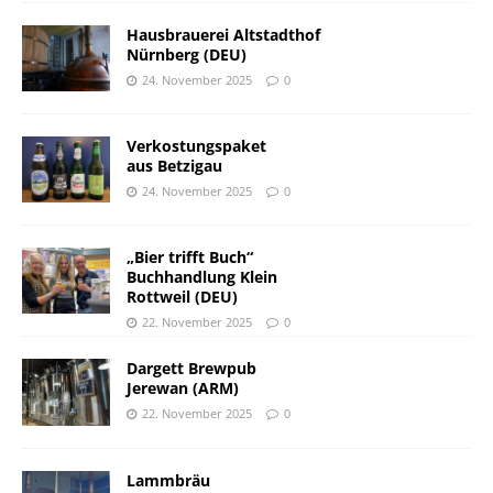
Hausbrauerei Altstadthof
Nürnberg (DEU)
24. November 2025
0
Verkostungspaket
aus Betzigau
24. November 2025
0
„Bier trifft Buch“
Buchhandlung Klein
Rottweil (DEU)
22. November 2025
0
Dargett Brewpub
Jerewan (ARM)
22. November 2025
0
Lammbräu