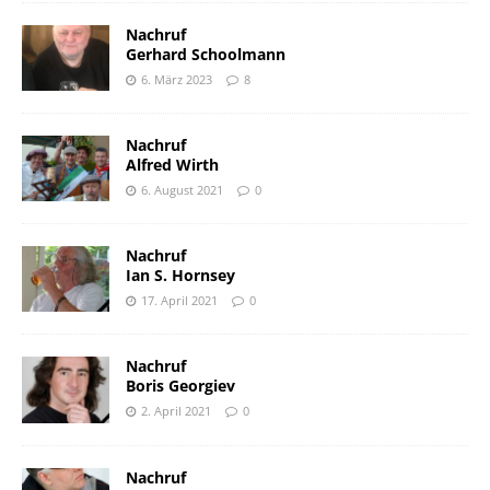
Nachruf
Gerhard Schoolmann
6. März 2023
8
Nachruf
Alfred Wirth
6. August 2021
0
Nachruf
Ian S. Hornsey
17. April 2021
0
Nachruf
Boris Georgiev
2. April 2021
0
Nachruf