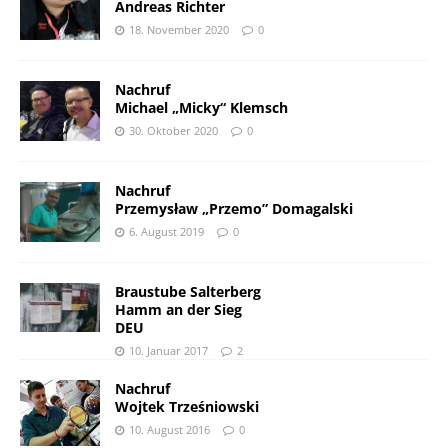
Andreas Richter
18. November 2020
0
Nachruf
Michael „Micky“ Klemsch
30. Oktober 2020
0
Nachruf
Przemysław „Przemo” Domagalski
6. August 2019
0
Braustube Salterberg
Hamm an der Sieg
DEU
10. Januar 2017
2
Nachruf
Wojtek Trześniowski
10. August 2016
0