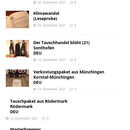
22. Dezember 2021
0
Klimawandel
(Leseprobe)
20. Dezember 2021
0
Der Tauschhandel blüht (21)
Sonthofen
DEU
13. Dezember 2021
0
Verkostungspaket aus Münchingen
Korntal-Münchingen
DEU
13. Dezember 2021
0
Tauschpaket aus Rödermark
Rödermark
DEU
13. Dezember 2021
0
Masterbrewery