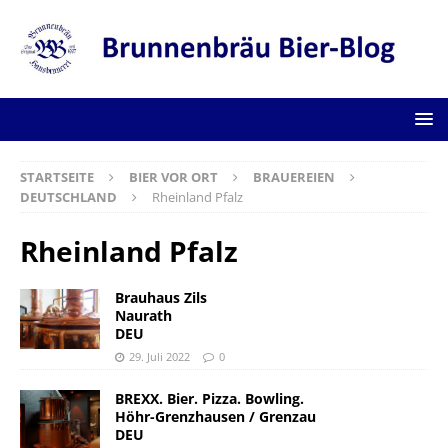
STARTSEITE
BIER VOR ORT
BRAUEREIEN
DEUTSCHLAND
Rheinland Pfalz
Rheinland Pfalz
Brauhaus Zils
Naurath
DEU
29. Juli 2022
0
BREXX. Bier. Pizza. Bowling.
Höhr-Grenzhausen / Grenzau
DEU