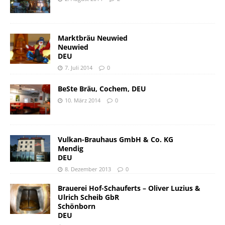
Marktbräu Neuwied
Neuwied
DEU
7. Juli 2014
0
BeSte Bräu, Cochem, DEU
10. März 2014
0
Vulkan-Brauhaus GmbH & Co. KG
Mendig
DEU
8. Dezember 2013
0
Brauerei Hof-Schauferts – Oliver Luzius &
Ulrich Scheib GbR
Schönborn
DEU