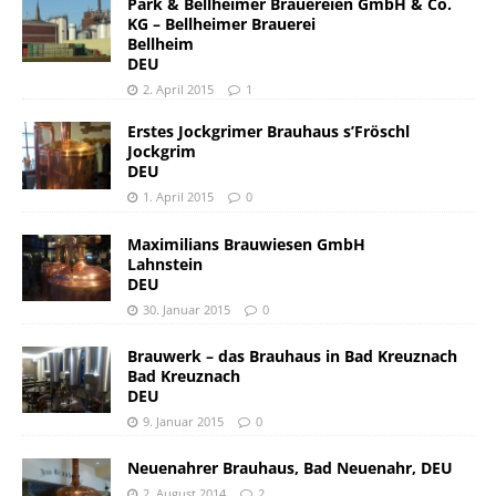
Park & Bellheimer Brauereien GmbH & Co.
KG – Bellheimer Brauerei
Bellheim
DEU
2. April 2015
1
Erstes Jockgrimer Brauhaus s’Fröschl
Jockgrim
DEU
1. April 2015
0
Maximilians Brauwiesen GmbH
Lahnstein
DEU
30. Januar 2015
0
Brauwerk – das Brauhaus in Bad Kreuznach
Bad Kreuznach
DEU
9. Januar 2015
0
Neuenahrer Brauhaus, Bad Neuenahr, DEU
2. August 2014
2