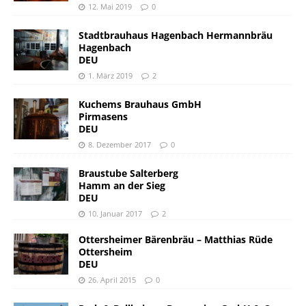
12. Mai 2019
0
Stadtbrauhaus Hagenbach Hermannbräu
Hagenbach
DEU
1. März 2019
2
Kuchems Brauhaus GmbH
Pirmasens
DEU
8. Dezember 2017
0
Braustube Salterberg
Hamm an der Sieg
DEU
10. Januar 2017
2
Ottersheimer Bärenbräu – Matthias Rüde
Ottersheim
DEU
26. April 2015
0