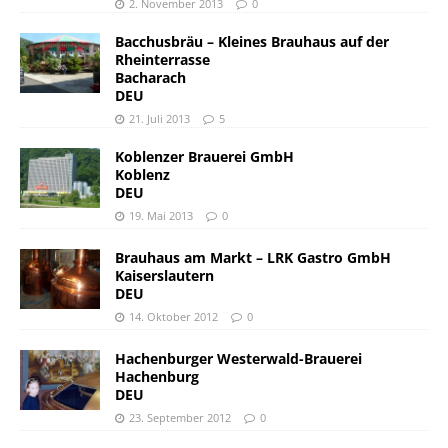
2. November 2013
0
Bacchusbräu – Kleines Brauhaus auf der
Rheinterrasse
Bacharach
DEU
21. Juli 2013
5
Koblenzer Brauerei GmbH
Koblenz
DEU
19. Mai 2013
0
Brauhaus am Markt – LRK Gastro GmbH
Kaiserslautern
DEU
14. Oktober 2012
0
Hachenburger Westerwald-Brauerei
Hachenburg
DEU
23. September 2012
0